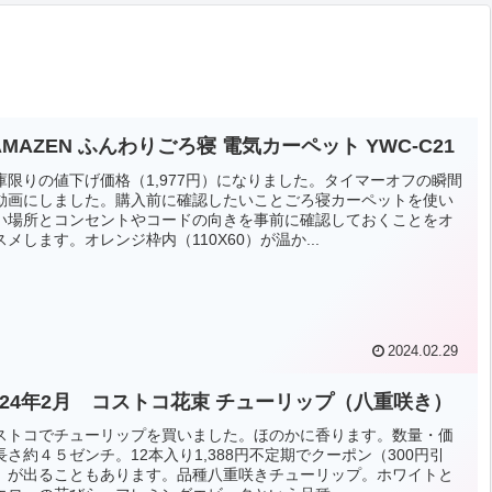
AMAZEN ふんわりごろ寝 電気カーペット YWC-C21
庫限りの値下げ価格（1,977円）になりました。タイマーオフの瞬間
動画にしました。購入前に確認したいことごろ寝カーペットを使い
い場所とコンセントやコードの向きを事前に確認しておくことをオ
スメします。オレンジ枠内（110X60）が温か...
2024.02.29
024年2月 コストコ花束 チューリップ（八重咲き）
ストコでチューリップを買いました。ほのかに香ります。数量・価
長さ約４５ゼンチ。12本入り1,388円不定期でクーポン（300円引
）が出ることもあります。品種八重咲きチューリップ。ホワイトと