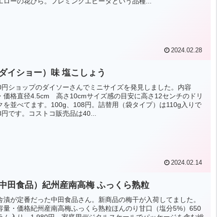
エローの花びら。フレミングエビータという品種...
2024.02.28
ダイショー）味 塩こしょう
00円ショップのダイソーさんでミニサイズを発見しました。内容
・価格直径4.5cm 高さ10cmサイズ感の目安に高さ12センチのドリ
クを並べてます。100g、108円。詰替用（袋タイプ）は110g入りで
08円です。コストコ販売品は40...
2024.02.14
中田食品）紀州産南高梅 ふっくら熟粒
舎漬が定番だった中田食品さん。新商品の梅干が入荷してました。
容量・価格紀州産南高梅ふっくら熟粒ほんのり甘口（塩分5%）650