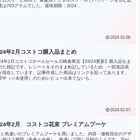
ラム入り、1,980円。家庭用デジタルスケールでパッケージを含む総
量は703グラムでした。賞味期限：2024...
2024.02.08
024年2月コストコ購入品まとめ
024年2月コストコホールセール川崎倉庫店【03/24更新】購入品をま
めた雑記です。レシートをそのまま転記しているため、一部英語表
が混在しています。記事作成した商品はリンクを貼ってあります。
管中（＝未使用）のためレビュー出来てないも...
2024.02.07
024年2月 コストコ花束 プレミアムブーケ
月と色違いのプレミアムブーケを買いました。内容・価格現在のデザ
ン袋は２種類（朱色と金色）、色違いで同じ花材のようです。花が