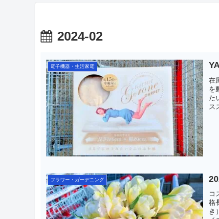
2024-02
Y
電子機器・生活家電
在
を
た
ス
2
フラワー・ガーデニング
コ
格
き