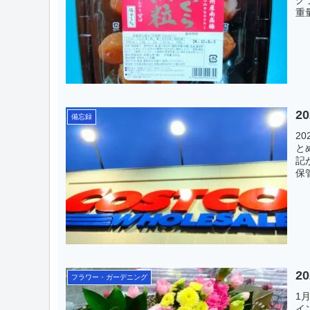
グ
重
2
備忘録
2
と
記
保
2
フラワー・ガーデニング
1
イ