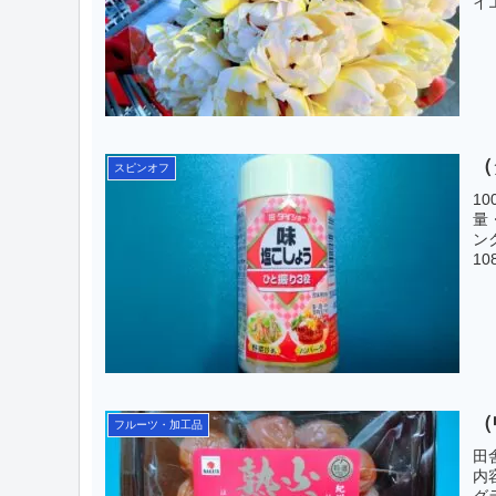
イ
（
スピンオフ
1
量
ン
1
（
フルーツ・加工品
田
内