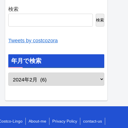
検索
検索
Tweets by costcozora
年月で検索
Costco-Lingo
About-me
Privacy Policy
contact-us