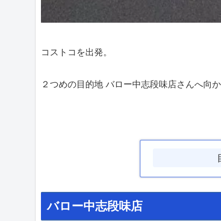
コストコを出発。
２つめの目的地 バロー中志段味店さんへ向
バロー中志段味店