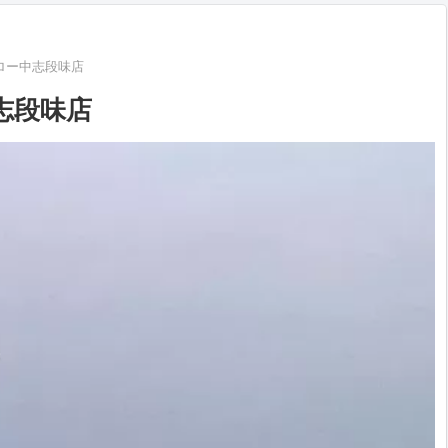
ロー中志段味店
志段味店