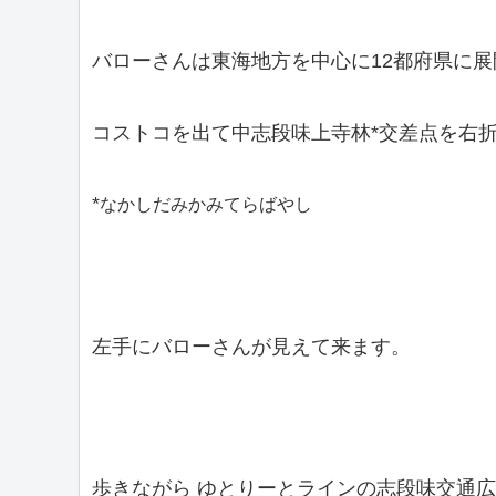
バローさんは東海地方を中心に12都府県に
コストコを出て中志段味上寺林*交差点を右
*
なかしだみかみてらばやし
左手にバローさんが見えて来ます。
歩きながら ゆとりーとラインの志段味交通